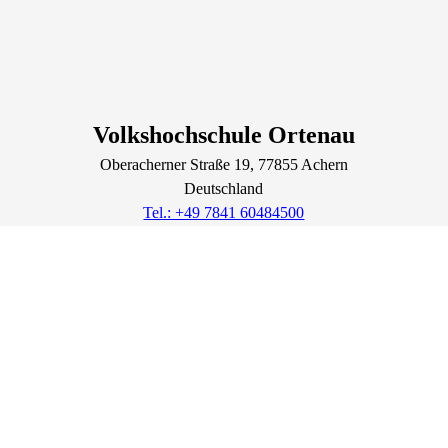
Volkshochschule Ortenau
Oberacherner Straße
19
, 77855
Achern
Deutschland
Tel.: +49 7841 60484500
info@vhs-ortenau.de
Lage & Routenplaner